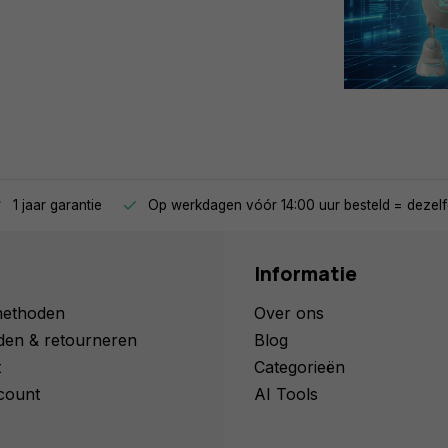
1 jaar garantie
Op werkdagen vóór 14:00 uur besteld = dezelf
Informatie
methoden
Over ons
den & retourneren
Blog
t
Categorieën
count
AI Tools