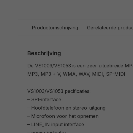
Productomschrijving
Gerelateerde produ
Beschrijving
De VS1003/VS1053 is een zeer uitgebreide MP3
MP3, MP3 + V, WMA, WAV, MIDI, SP-MIDI
VS1003/VS1053 pecificaties:
– SPI-interface
– Hoofdtelefoon en stereo-uitgang
– Microfoon voor het opnemen
– LINE_IN input interface
– power indicator