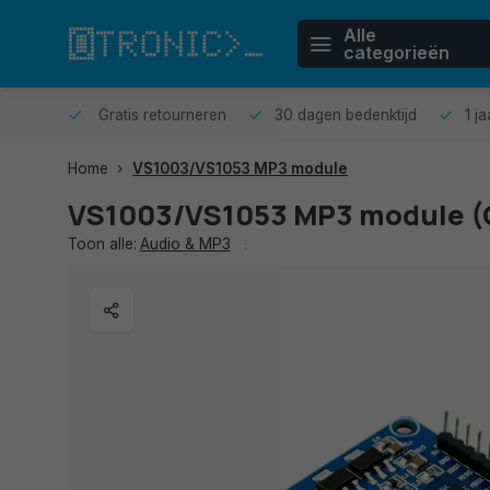
Alle
categorieën
n huis.
Gratis retourneren
30 dagen bedenktijd
1 j
Home
VS1003/VS1053 MP3 module
VS1003/VS1053 MP3 module (
Toon alle:
Audio & MP3