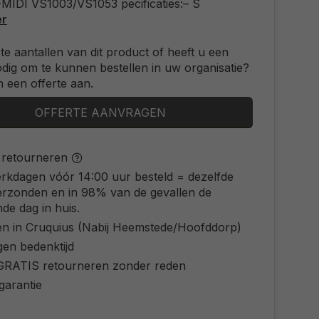
MIDI VS1003/VS1053 pecificaties:– S
er
ote aantallen van dit product of heeft u een
odig om te kunnen bestellen in uw organisatie?
 een offerte aan.
OFFERTE AANVRAGEN
s retourneren
rkdagen vóór 14:00 uur besteld = dezelfde
erzonden en in 98% van de gevallen de
de dag in huis.
en in Cruquius (Nabij Heemstede/Hoofddorp)
gen bedenktijd
d GRATIS retourneren zonder reden
 garantie