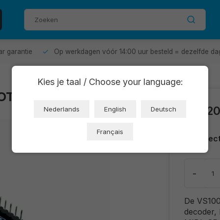
aar garantie
Op werkdagen vóór 14:00 uur besteld = dezelfde da
Kies je taal / Choose your language:
OT2406-E42)
€12,2
Nederlands
English
Deutsch
Français
Direc
-
De VS100
decoder,