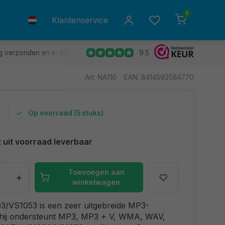
0
Klantenservice
9.5
g verzonden en in 98% van de gevallen de volgende dag in huis.
Art: NA116
EAN: 8414592584770
0
Op voorraad (5 stuks)
t uit voorraad leverbaar
Toevoegen aan
+
winkelwagen
3/VS1053 is een zeer uitgebreide MP3-
 hij ondersteunt MP3, MP3 + V, WMA, WAV,