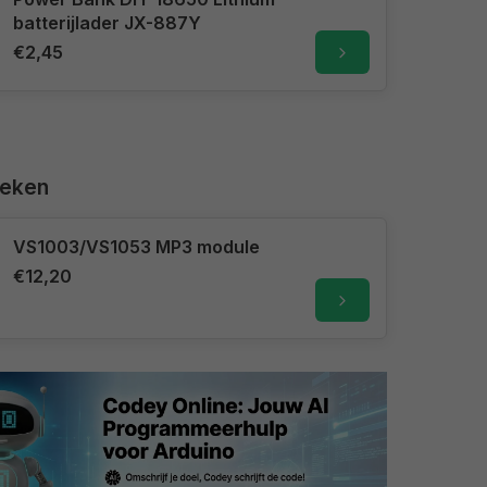
batterijlader JX-887Y
€2,45
keken
VS1003/VS1053 MP3 module
€12,20