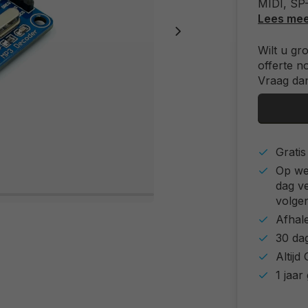
MIDI, SP-
Lees me
Wilt u gr
offerte n
Vraag dan
Grati
Op we
dag v
volgen
Afhal
30 da
Altij
1 jaar