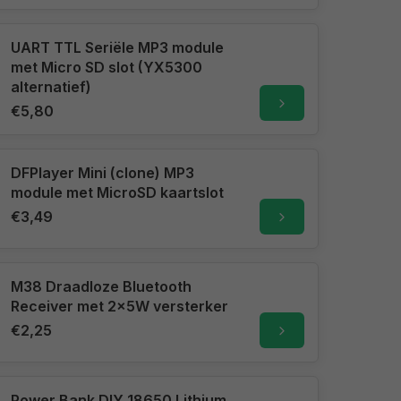
UART TTL Seriële MP3 module
met Micro SD slot (YX5300
alternatief)
€5,80
DFPlayer Mini (clone) MP3
module met MicroSD kaartslot
€3,49
M38 Draadloze Bluetooth
Receiver met 2x5W versterker
€2,25
Power Bank DIY 18650 Lithium