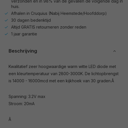
verzonden en in 98% van de gevallen de volgende dag in
huis.
Afhalen in Cruquius (Nabij Heemstede/Hoofddorp)
30 dagen bedenktijd
Altijd GRATIS retourneren zonder reden
1 jaar garantie
Beschrijving
Kwalitatief zeer hoogwaardige warm witte LED diode met
een kleurtemperatuur van 2800-3000K. De lichtopbrengst
is 14000 - 16000mcd met een kijkhoek van 30 graden.Â
Spanning: 3.2V max
Stroom: 20mA
Â